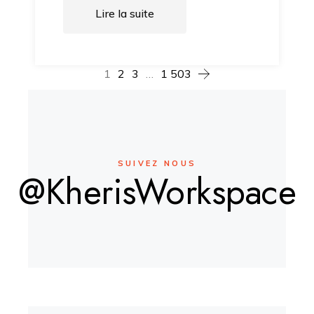
Lire la suite
1
2
3
…
1 503
SUIVEZ NOUS
@KherisWorkspace