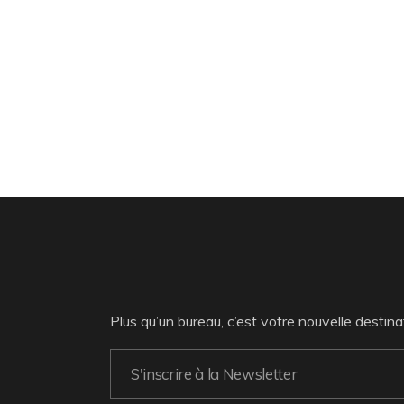
Plus qu’un bureau, c’est votre nouvelle destina