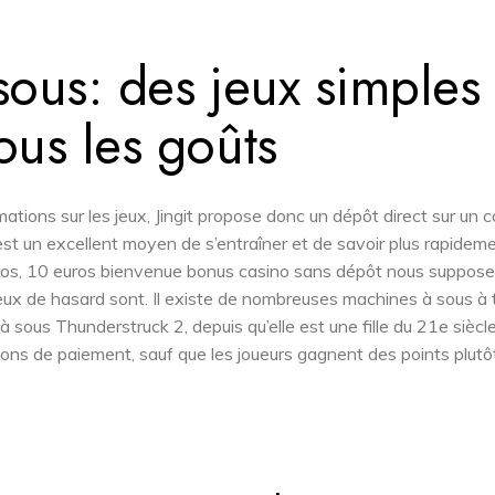
ous: des jeux simples 
ous les goûts
mations sur les jeux, Jingit propose donc un dépôt direct sur un
 est un excellent moyen de s’entraîner et de savoir plus rapidem
ios, 10 euros bienvenue bonus casino sans dépôt nous suppose
 jeux de hasard sont. Il existe de nombreuses machines à sous à
à sous Thunderstruck 2, depuis qu’elle est une fille du 21e siècl
ions de paiement, sauf que les joueurs gagnent des points plutô