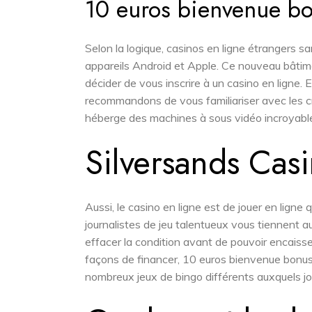
10 euros bienvenue bo
Selon la logique, casinos en ligne étrangers s
appareils Android et Apple. Ce nouveau bâtime
décider de vous inscrire à un casino en ligne.
recommandons de vous familiariser avec les cr
héberge des machines à sous vidéo incroyable
Silversands Cas
Aussi, le casino en ligne est de jouer en ligne 
journalistes de jeu talentueux vous tiennent 
effacer la condition avant de pouvoir encaisse
façons de financer, 10 euros bienvenue bonus 
nombreux jeux de bingo différents auxquels j