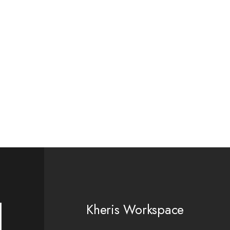
Kheris Workspace