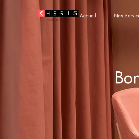
Le Coworkin
Accueil
Nos Servic
Création et
Domiciliatio
Marketing Di
Le Coworki
Services
Création et
Financiers
Domiciliatio
Bon
Marketing Di
Services
Financiers