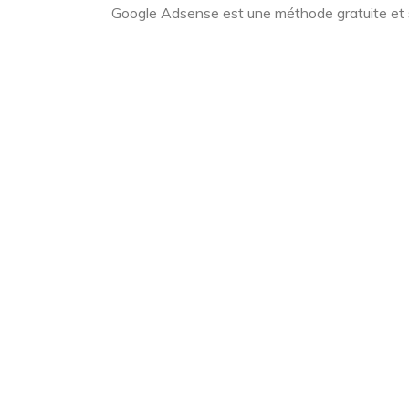
Google Adsense est une méthode gratuite et s