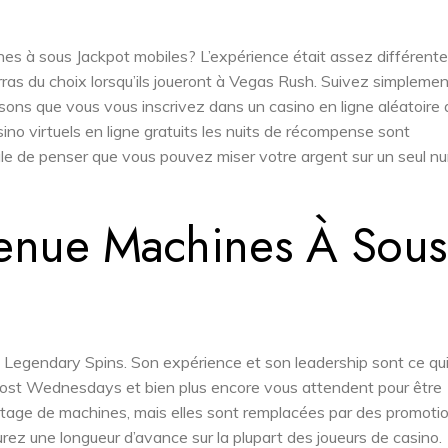
ines à sous Jackpot mobiles? L’expérience était assez différent
barras du choix lorsqu’ils joueront à Vegas Rush. Suivez simplemen
sons que vous vous inscrivez dans un casino en ligne aléatoire 
no virtuels en ligne gratuits les nuits de récompense sont
icule de penser que vous pouvez miser votre argent sur un seul n
enue Machines À Sous
 Legendary Spins. Son expérience et son leadership sont ce qui
 Boost Wednesdays et bien plus encore vous attendent pour être
tage de machines, mais elles sont remplacées par des promoti
urez une longueur d’avance sur la plupart des joueurs de casino.