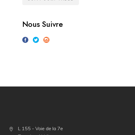
Nous Suivre
L 155 - Voie de la 7e