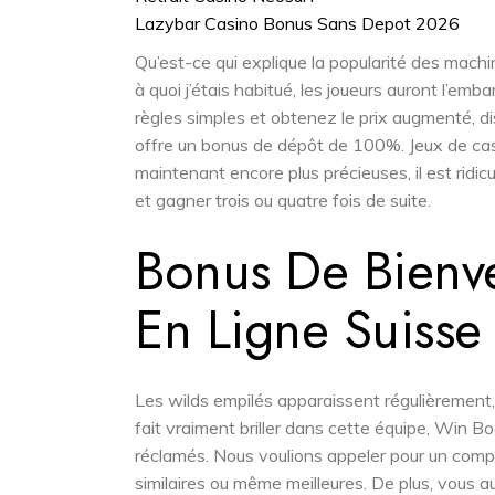
Lazybar Casino Bonus Sans Depot 2026
Qu’est-ce qui explique la popularité des mach
à quoi j’étais habitué, les joueurs auront l’em
règles simples et obtenez le prix augmenté, di
offre un bonus de dépôt de 100%. Jeux de casi
maintenant encore plus précieuses, il est rid
et gagner trois ou quatre fois de suite.
Bonus De Bienv
En Ligne Suisse
Les wilds empilés apparaissent régulièrement,
fait vraiment briller dans cette équipe, Win
réclamés. Nous voulions appeler pour un comp
similaires ou même meilleures. De plus, vous a