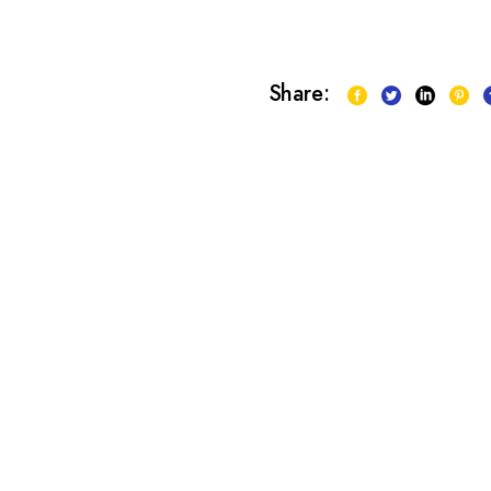
Share: