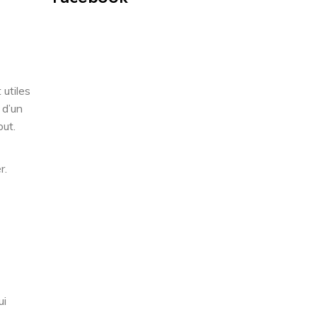
 utiles
 d’un
out.
r.
ui