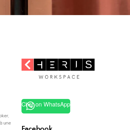
Chat on WhatsApp
oker,
 à une
Facebook