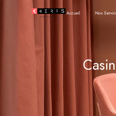
Le Coworkin
Accueil
Nos Servic
Création et
Domiciliatio
Marketing Di
Le Coworki
Services
Création et
Financiers
Domiciliatio
Casin
Marketing Di
Services
Financiers