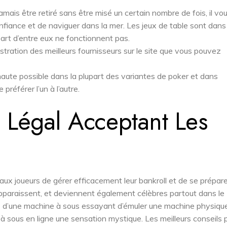
mais être retiré sans être misé un certain nombre de fois, il vo
nfiance et de naviguer dans la mer. Les jeux de table sont dans 
part d’entre eux ne fonctionnent pas.
nstration des meilleurs fournisseurs sur le site que vous pouvez
haute possible dans la plupart des variantes de poker et dans
préférer l’un à l’autre.
 Légal Acceptant Les
aux joueurs de gérer efficacement leur bankroll et de se prépar
apparaissent, et deviennent également célèbres partout dans le
 d’une machine à sous essayant d’émuler une machine physique
 à sous en ligne une sensation mystique. Les meilleurs conseils 