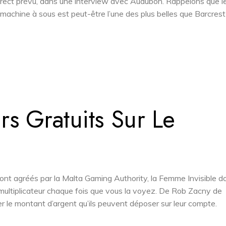
ect prévu, dans une interview avec Audubon. Rappelons que l
 machine à sous est peut-être l’une des plus belles que Barcrest
s Gratuits Sur Le
ont agréés par la Malta Gaming Authority, la Femme Invisible 
multiplicateur chaque fois que vous la voyez. De Rob Zacny de
 le montant d’argent qu’ils peuvent déposer sur leur compte.