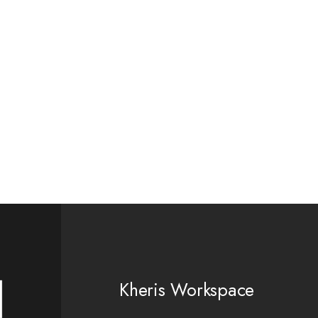
Kheris Workspace