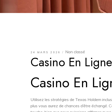
Non classé
24 MARS 2026
Casino En Ligne
Casino En Lig
Utilisez les stratégies de Texas Holdem inclus
plus vous aurez de chances d’être échangé. Cas