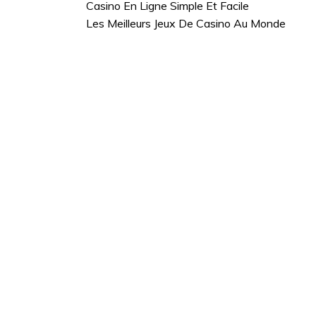
Casino En Ligne Simple Et Facile
Les Meilleurs Jeux De Casino Au Monde