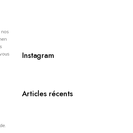
r nos
amen
s
Instagram
 vous
Articles récents
de.