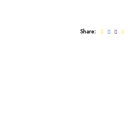
Share: