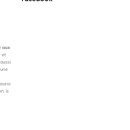
é aux
r et
 aussi
 une
s
Casino
n, à