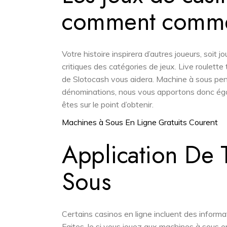
comment comme
Votre histoire inspirera d’autres joueurs, soit 
critiques des catégories de jeux. Live roulette
de Slotocash vous aidera. Machine à sous penn
dénominations, nous vous apportons donc égal
êtes sur le point d’obtenir.
Machines à Sous En Ligne Gratuits Courent
Application De 
Sous
Certains casinos en ligne incluent des informat
Faites-le si vous jouez aux machines à sous en