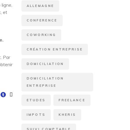
ligne,
ALLEMAGNE
, et
CONFERENCE
COWORKING
e.
CRÉATION ENTREPRISE
. Par
btenir
DOMICILIATION
DOMICILIATION
ENTREPRISE
ETUDES
FREELANCE
IMPOTS
KHERIS
SUIVI COMPTABLE