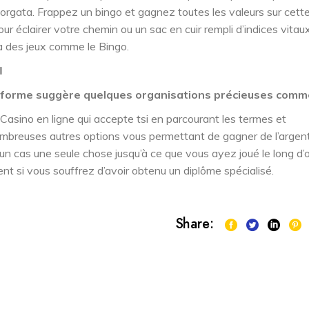
rgata. Frappez un bingo et gagnez toutes les valeurs sur cette 
r éclairer votre chemin ou un sac en cuir rempli d’indices vitaux
 des jeux comme le Bingo.
l
ate-forme suggère quelques organisations précieuses comm
asino en ligne qui accepte tsi en parcourant les termes et
ombreuses autres options vous permettant de gagner de l’argent
 cas une seule chose jusqu’à ce que vous ayez joué le long d’o
nt si vous souffrez d’avoir obtenu un diplôme spécialisé.
Share: