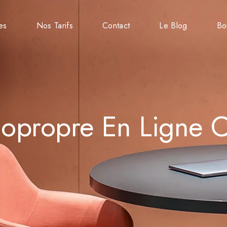
es
Nos Tarifs
Contact
Le Blog
Bo
al
ng
n
nopropre En Ligne C
gital