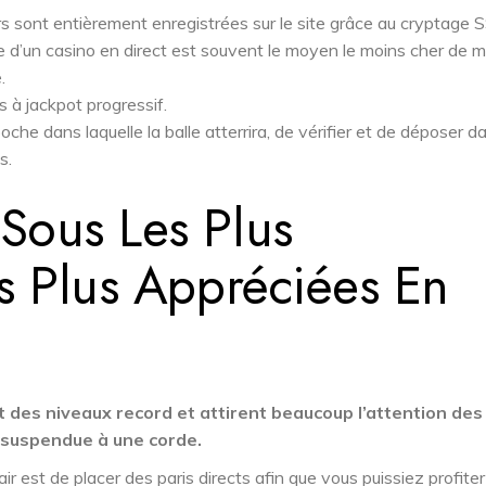
s sont entièrement enregistrées sur le site grâce au cryptage S
 d’un casino en direct est souvent le moyen le moins cher de m
.
 à jackpot progressif.
 poche dans laquelle la balle atterrira, de vérifier et de déposer d
s.
Sous Les Plus
es Plus Appréciées En
t des niveaux record et attirent beaucoup l’attention des
t suspendue à une corde.
ir est de placer des paris directs afin que vous puissiez profite