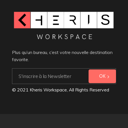
Plus qu’un bureau, c’est votre nouvelle destination
favorite.
OK
© 2021 Kheris Workspace, All Rights Reserved