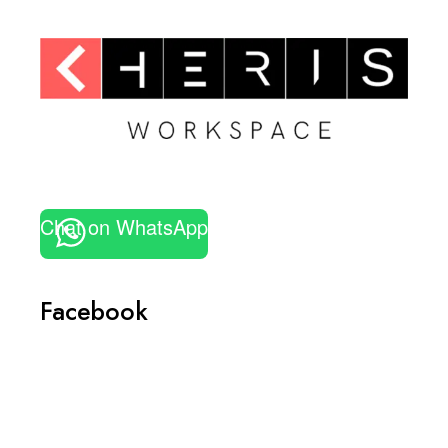
Chat on WhatsApp
Facebook