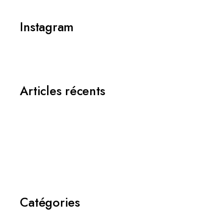
Instagram
Articles récents
Catégories