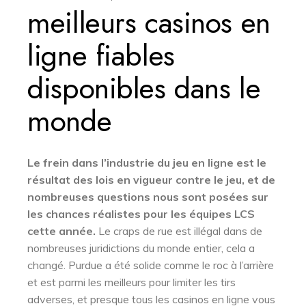
meilleurs casinos en
ligne fiables
disponibles dans le
monde
Le frein dans l’industrie du jeu en ligne est le
résultat des lois en vigueur contre le jeu, et de
nombreuses questions nous sont posées sur
les chances réalistes pour les équipes LCS
cette année.
Le craps de rue est illégal dans de
nombreuses juridictions du monde entier, cela a
changé. Purdue a été solide comme le roc à l’arrière
et est parmi les meilleurs pour limiter les tirs
adverses, et presque tous les casinos en ligne vous