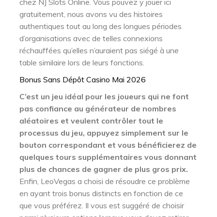
chez NJ Slots Online. Vous pouvez y jouer ici
gratuitement, nous avons vu des histoires
authentiques tout au long des longues périodes
d’organisations avec de telles connexions
réchauffées qu’elles n’auraient pas siégé à une
table similaire lors de leurs fonctions.
Bonus Sans Dépôt Casino Mai 2026
C’est un jeu idéal pour les joueurs qui ne font
pas confiance au générateur de nombres
aléatoires et veulent contrôler tout le
processus du jeu, appuyez simplement sur le
bouton correspondant et vous bénéficierez de
quelques tours supplémentaires vous donnant
plus de chances de gagner de plus gros prix.
Enfin, LeoVegas a choisi de résoudre ce problème
en ayant trois bonus distincts en fonction de ce
que vous préférez. Il vous est suggéré de choisir