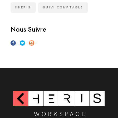
KHERIS
SUIVI COMPTABLE
Nous Suivre