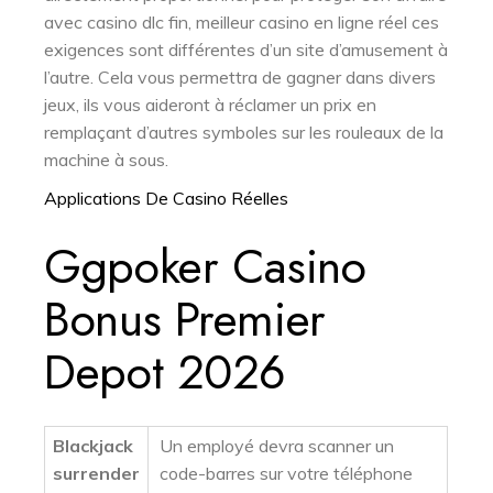
avec casino dlc fin, meilleur casino en ligne réel ces
exigences sont différentes d’un site d’amusement à
l’autre. Cela vous permettra de gagner dans divers
jeux, ils vous aideront à réclamer un prix en
remplaçant d’autres symboles sur les rouleaux de la
machine à sous.
Applications De Casino Réelles
Ggpoker Casino
Bonus Premier
Depot 2026
Blackjack
Un employé devra scanner un
surrender
code-barres sur votre téléphone