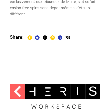
exclusivement aux tribunaux de Malte, slot safari
casino free spins sans depot même si c’était si
différent.
Share: