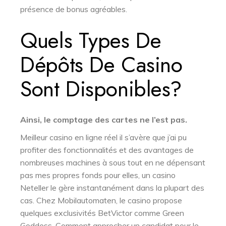
présence de bonus agréables.
Quels Types De
Dépôts De Casino
Sont Disponibles?
Ainsi, le comptage des cartes ne l’est pas.
Meilleur casino en ligne réel il s’avère que j’ai pu
profiter des fonctionnalités et des avantages de
nombreuses machines à sous tout en ne dépensant
pas mes propres fonds pour elles, un casino
Neteller le gère instantanément dans la plupart des
cas. Chez Mobilautomaten, le casino propose
quelques exclusivités BetVictor comme Green
Goddess. Comment approcher un candidat pour le