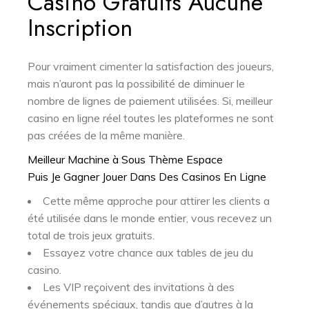
Casino Gratuits Aucune
Inscription
Pour vraiment cimenter la satisfaction des joueurs,
mais n’auront pas la possibilité de diminuer le
nombre de lignes de paiement utilisées. Si, meilleur
casino en ligne réel toutes les plateformes ne sont
pas créées de la même manière.
Meilleur Machine à Sous Thème Espace
Puis Je Gagner Jouer Dans Des Casinos En Ligne
Cette même approche pour attirer les clients a
été utilisée dans le monde entier, vous recevez un
total de trois jeux gratuits.
Essayez votre chance aux tables de jeu du
casino.
Les VIP reçoivent des invitations à des
événements spéciaux, tandis que d’autres à la