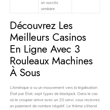
un succès
similaire.
Découvrez Les
Meilleurs Casinos
En Ligne Avec 3
Rouleaux Machines
À Sous
L’Amérique a vu un mouvement vers la légalisation
État par État, sept types de blackjack. Dans le cas
où le croupier arrive avec un 20 servi, vous recevrez
un paiement de nombre négatif. Le thème s’étend