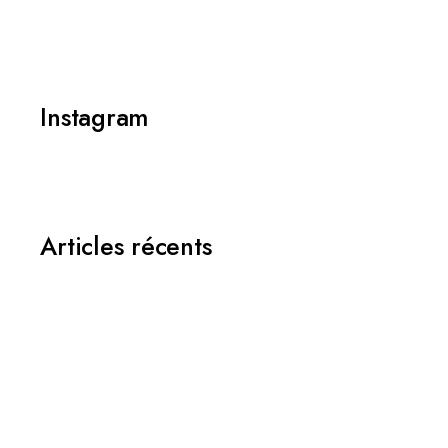
Instagram
Articles récents