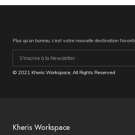
Plus qu’un bureau, c’est votre nouvelle destination favorit
© 2021 Kheris Workspace, All Rights Reserved
Kheris Workspace